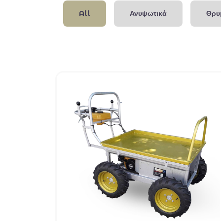
All
Ανυψωτικά
Θρυ